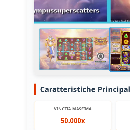
Caratteristiche Principal
VINCITA MASSIMA
50.000x