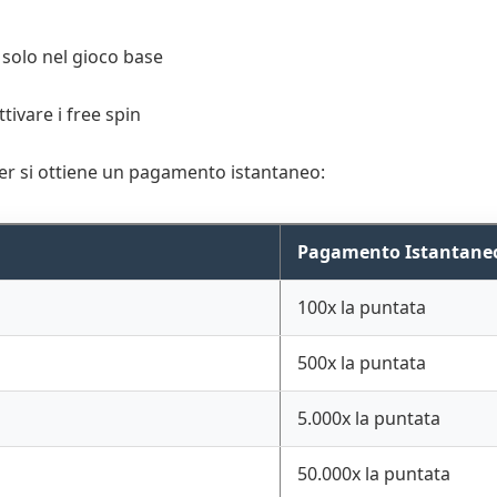
 solo nel gioco base
tivare i free spin
ter si ottiene un pagamento istantaneo:
Pagamento Istantane
100x la puntata
500x la puntata
5.000x la puntata
50.000x la puntata