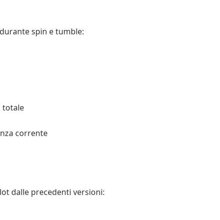
 durante spin e tumble:
a totale
enza corrente
ot dalle precedenti versioni: