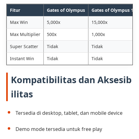
Fitur
Gates of Olympus
Gates of Olympus 100
Max Win
5,000x
15,000x
Max Multiplier
500x
1,000x
Super Scatter
Tidak
Tidak
Instant Win
Tidak
Tidak
Kompatibilitas dan Aksesib
ilitas
Tersedia di desktop, tablet, dan mobile device
Demo mode tersedia untuk free play