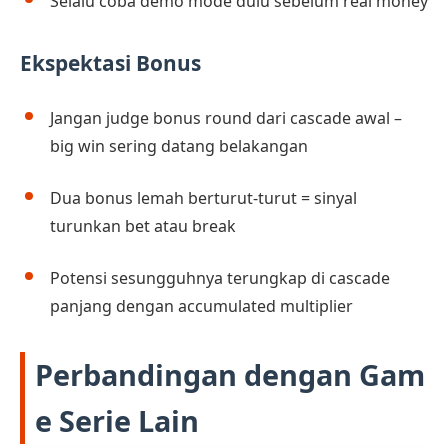
Selalu coba demo mode dulu sebelum real money
Ekspektasi Bonus
Jangan judge bonus round dari cascade awal –
big win sering datang belakangan
Dua bonus lemah berturut-turut = sinyal
turunkan bet atau break
Potensi sesungguhnya terungkap di cascade
panjang dengan accumulated multiplier
Perbandingan dengan Gam
e Serie Lain