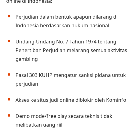
online di Indonesia:
Perjudian dalam bentuk apapun dilarang di
Indonesia berdasarkan hukum nasional
Undang-Undang No. 7 Tahun 1974 tentang
Penertiban Perjudian melarang semua aktivitas
gambling
Pasal 303 KUHP mengatur sanksi pidana untuk
perjudian
Akses ke situs judi online diblokir oleh Kominfo
Demo mode/free play secara teknis tidak
melibatkan uang riil