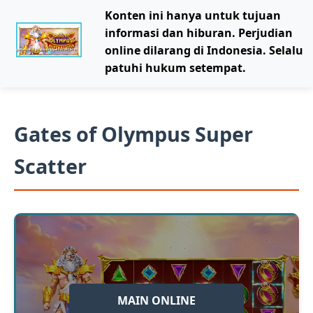
Konten ini hanya untuk tujuan
informasi dan hiburan. Perjudian
online dilarang di Indonesia. Selalu
patuhi hukum setempat.
Gates of Olympus Super
Scatter
MAIN ONLINE