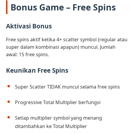
Bonus Game – Free Spins
Aktivasi Bonus
Free spins aktif ketika 4+ scatter symbol (regular atau
super dalam kombinasi apapun) muncul. Jumlah
awal: 15 free spins.
Keunikan Free Spins
Super Scatter TIDAK muncul selama free spins
Progressive Total Multiplier berfungsi
Setiap multiplier symbol yang menang
ditambahkan ke Total Multiplier