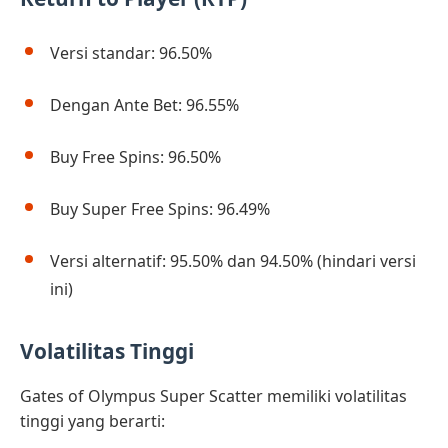
Versi standar: 96.50%
Dengan Ante Bet: 96.55%
Buy Free Spins: 96.50%
Buy Super Free Spins: 96.49%
Versi alternatif: 95.50% dan 94.50% (hindari versi
ini)
Volatilitas Tinggi
Gates of Olympus Super Scatter memiliki volatilitas
tinggi yang berarti: