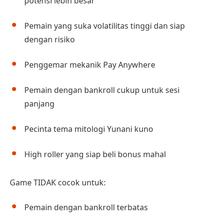
potensi lebih besar
Pemain yang suka volatilitas tinggi dan siap
dengan risiko
Penggemar mekanik Pay Anywhere
Pemain dengan bankroll cukup untuk sesi
panjang
Pecinta tema mitologi Yunani kuno
High roller yang siap beli bonus mahal
Game TIDAK cocok untuk:
Pemain dengan bankroll terbatas