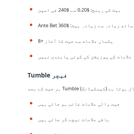
بیٹ کی رینج: $0.20 سے $240 فی اسپن
Ante کے ساتھ زیادہ سے زیادہ بیٹ: $360
8+ یکساں علامات سے جیت کا آغاز
علامات کی پوزیشن کی کوئی پابندی نہیں
Tumble فیچر
جیت والی علامات غائب ہو جاتی ہیں
باقی علامات نیچے گر جاتی ہیں