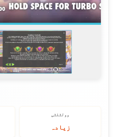
وولٹلٹی
زیادہ