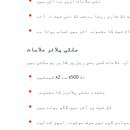
نئی علامات اوپر سے آتی ہیں
ت تک جاری رہتا ہے جب تک نئی جیت نہ آئے
م جیت کا مجموعہ آخر میں حساب ہوتا ہے
ملٹی پلائر علامات
یہ علامات کسی بھی ریل پر ظاہر ہو سکتی ہیں:
قیمتیں x2 سے x500 تک
متعدد ملٹی پلائرز کا مجموعہ
کل جیت پر آخر میں لاگو ہوتے ہیں
نیادی گیم میں صرف موجودہ اسپن کے لیے