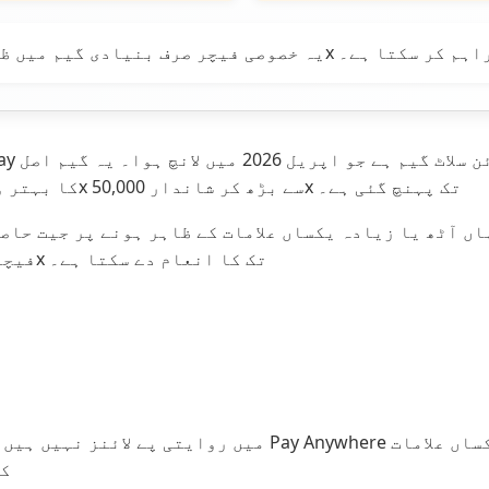
اور 50,000x تک کی فوری جیت فراہم کر سکتا ہے۔
ic Play
Olympus کا بہتر ورژن ہے، جس میں جیت کی صلاحیت 5,000x سے بڑھ کر شاندار 50,000x تک پہنچ گئی ہے۔
فیچر اس گیم کی خصوصیت ہے جو فوری طور پر 50,000x تک کا انعام دے سکتا ہے۔
کس