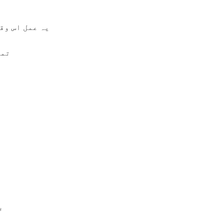
یہ عمل اس وق
تما
ب