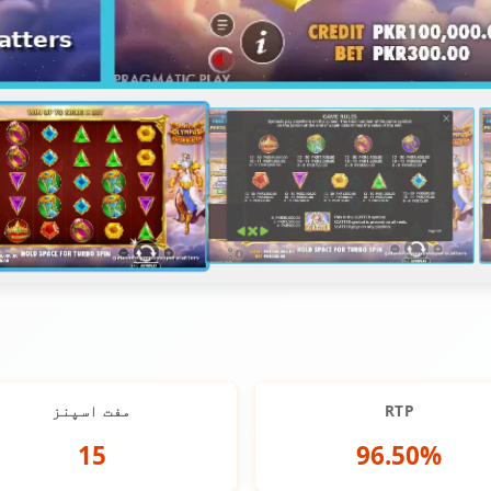
RTP
مفت اسپنز
15
96.50%