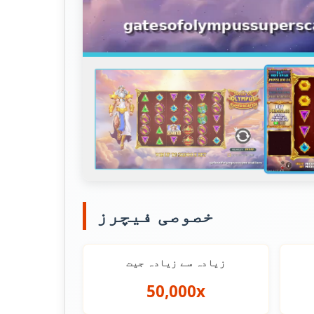
خصوصی فیچرز
زیادہ سے زیادہ جیت
50,000x