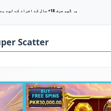
یہ گیم صرف 18+ سال کے افراد کے لیے ہے۔ ذمہ دارانہ گیمنگ کریں۔
per Scatter
آن لائن کھیلیں
کیسینو سائٹ