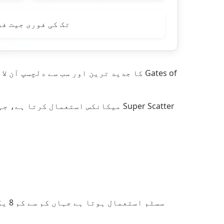
یہ خصوصی فیچر صرف بنیادی گیم میں ظاہر ہوتا ہے 