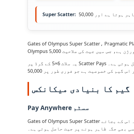
Super Scatter:
Gates of Olympus Super Scatter، Pragmat کا جدید ترین اور سب سے دلچسپ آن لائن سلاٹ گیم ہے جو اپریل 2026 میں لانچ ہوا۔ یہ گیم اصل Gates of
یہ سلاٹ 6×5 کے گرڈ پر Scatter Pays میکانکس استعمال کرتا ہے، جہاں آٹھ یا زیادہ یکساں علامات کے ظاہر ہونے پر جیت حاصل ہوتی ہے۔ Super Scatter
گیم کا بنیادی میکانکس
Pay Anywhere سسٹم
Gates of Olympus Super Scatter میں روایتی پے لائنز نہیں ہیں۔ اس کے بجائے Pay Anywhere سسٹم استعمال ہوتا ہے جہاں کم سے کم 8 یکساں علامات
ی بھی جگہ ظاہر ہونے پر جیت حاصل ہوتی ہے۔