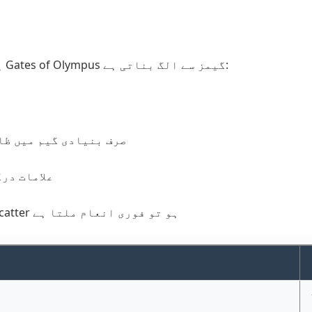
یہ گیم کی سب سے اہم خصوصیت ہے جو اسے دوسرے Gates of Olympus گیمز سے الگ بناتی ہے:
Super Scatter (بجلی کی علامت) صرف بنیادی 
مفت اسپنز کے لیے 4 یا زیادہ scatter 
اگر 4+ scatters میں کم سے کم ایک Super Scatter ہو تو فوری انعام ملتا ہے