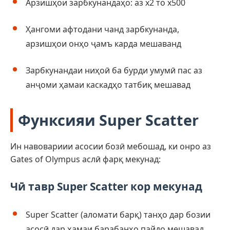
Арзишҳои зарбкунандаҳо: аз x2 то x500
Ҳангоми афтодани чанд зарбкунанда,
арзишҳои онҳо ҷамъ карда мешаванд
Зарбкунандаи ниҳоӣ ба бурди умумӣ пас аз
анҷоми ҳамаи каскадҳо татбиқ мешавад
Функсияи Super Scatter
Ин навовариии асосии бозӣ мебошад, ки онро аз
Gates of Olympus аслӣ фарқ мекунад:
Чӣ тавр Super Scatter кор мекунад
Super Scatter (аломати барқ) танҳо дар бозии
асосӣ дар ҳамаи барабанҳо пайдо мешавад