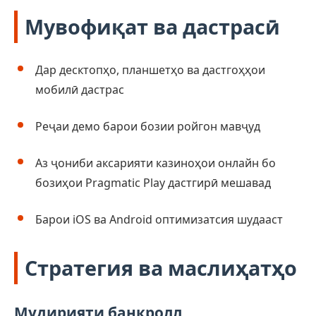
Мувофиқат ва дастрасӣ
Дар десктопҳо, планшетҳо ва дастгоҳҳои
мобилӣ дастрас
Реҷаи демо барои бозии ройгон мавҷуд
Аз ҷониби аксарияти казиноҳои онлайн бо
бозиҳои Pragmatic Play дастгирӣ мешавад
Барои iOS ва Android оптимизатсия шудааст
Стратегия ва маслиҳатҳо
Мудирияти банкролл