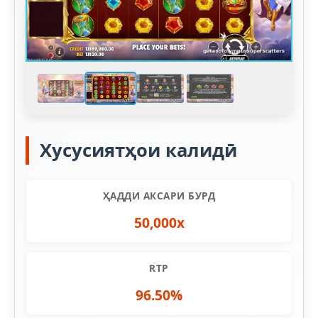
Хусусиятҳои калидӣ
ҲАДДИ АКСАРИ БУРД
50,000x
RTP
96.50%