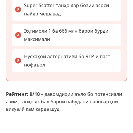
Super Scatter танҳо дар бозии асосӣ
пайдо мешавад
Эҳтимоли 1 ба 666 млн барои бурди
максималӣ
Нусхаҳои алтернативӣ бо RTP-и паст
нофаъол
Рейтинг: 9/10
– давомдиҳии аъло бо потенсиали
азим, танҳо як бал барои набудани навоварҳои
визуалӣ кам карда шуд.