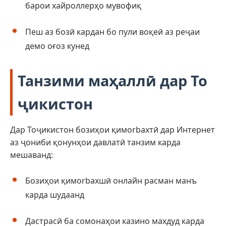
барои хайроллерҳо мувофиқ
Пеш аз бозӣ кардан бо пули воқеӣ аз реҷаи
демо оғоз кунед
Танзими маҳаллӣ дар То
ҷикистон
Дар Тоҷикистон бозиҳои қимorbахтӣ дар Интернет
аз ҷониби қонунҳои давлатӣ танзим карда
мешаванд:
Бозиҳои қимorbахшӣ онлайн расман манъ
карда шудаанд
Дастрасӣ ба сомонаҳои казино махдуд карда