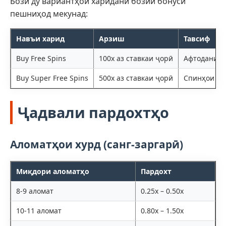
Бозӣ ду вариантҳои харидани бозии бонусӣ
пешниҳод мекунад:
Навъи харид
Арзиш
Тавсиф
Buy Free Spins
100x аз ставкаи ҷорӣ
Афтодани 4,
Buy Super Free Spins
500x аз ставкаи ҷорӣ
Спинҳои ро
Ҷадвали пардохтҳо
Аломатҳои хурд (санг-заргарӣ)
Миқдори аломатҳо
Пардохт
8-9 аломат
0.25x – 0.50x
10-11 аломат
0.80x – 1.50x