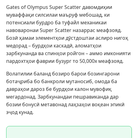
Gates of Olympus Super Scatter давомдиҳии
муваффақи силсилаи маъруф мебошад, ки
потенсиали бурдро ба туфайл механикаи
навоваронаи Super Scatter назаррас меафзояд.
Бозӣ ҳамаи элементҳои дӯстдоштаи аслиро нигоҳ
медорад – бурдҳои каскадӣ, аломатҳои
зарбкунанда ва спинҳои ройгон – аммо имконияти
пардохтҳои фаврии бузург то 50,000x меафзояд.
Волатилии баланд бозиро барои бозингарони
ботаҷриба бо банкроли мутаносиб, омода ба
давраҳои дароз бе бурдҳои калон мувофиқ
мегардонад. Зарбкунандаи пешравиканда дар
бозии бонусӣ метавонад лаҳзаҳои воқеан эпикӣ
эҷод кунад.