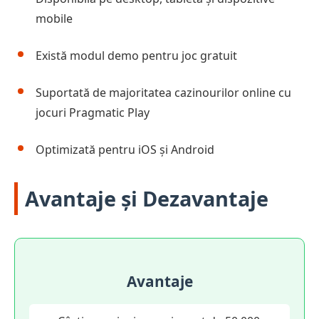
mobile
Există modul demo pentru joc gratuit
Suportată de majoritatea cazinourilor online cu
jocuri Pragmatic Play
Optimizată pentru iOS și Android
Avantaje și Dezavantaje
Avantaje