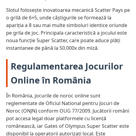
Slotul folosește inovatoarea mecanică Scatter Pays pe
o grilă de 6×5, unde câștigurile se formează la
apariția a 8 sau mai multe simboluri identice oriunde
pe grila de joc. Principala caracteristică a jocului este
noua funcție Super Scatter, care poate aduce plăți
instantanee de până la 50.000x din miză.
Regulamentarea Jocurilor
Online în România
În România, jocurile de noroc online sunt
reglementate de Oficiul National pentru Jocuri de
Noroc (ONJN) conform OUG 77/2009. Jucătorii români
pot accesa legal doar platformele cu licență
românească, iar Gates of Olympus Super Scatter este
disponibil la operatorii autorizați local. Este