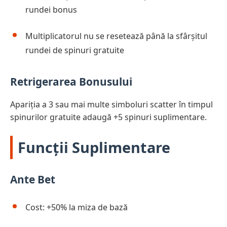
rundei bonus
Multiplicatorul nu se resetează până la sfârșitul
rundei de spinuri gratuite
Retrigerarea Bonusului
Apariția a 3 sau mai multe simboluri scatter în timpul
spinurilor gratuite adaugă +5 spinuri suplimentare.
Funcții Suplimentare
Ante Bet
Cost: +50% la miza de bază