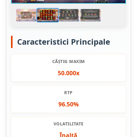
Caracteristici Principale
CÂȘTIG MAXIM
50.000x
RTP
96.50%
VOLATILITATE
Înaltă