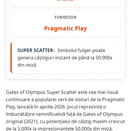
FURNIZOR
Pragmatic Play
SUPER SCATTER:
Simbolul fulger poate
genera câștiguri instant de până la 50.000x
din miză
Gates of Olympus Super Scatter este cea mai nouă
continuare a popularei serii de sloturi de la Pragmatic
Play, lansată în aprilie 2026. Jocul reprezintă o
îmbunătățire semnificativă față de Gates of Olympus
original (2021), cu potențialul de câștig maxim crescut
de la 5.000x la impresionantele 50.000x din miză.