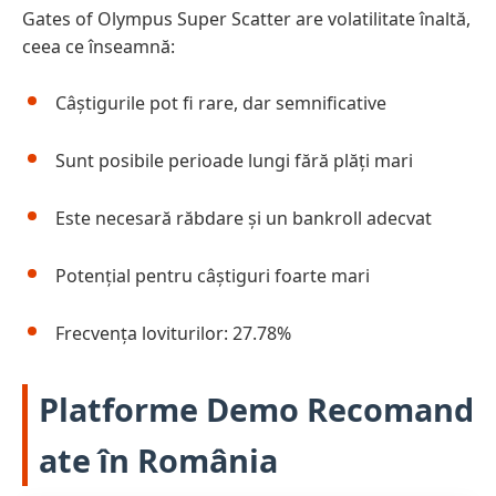
Gates of Olympus Super Scatter are volatilitate înaltă,
ceea ce înseamnă:
Câștigurile pot fi rare, dar semnificative
Sunt posibile perioade lungi fără plăți mari
Este necesară răbdare și un bankroll adecvat
Potențial pentru câștiguri foarte mari
Frecvența loviturilor: 27.78%
Platforme Demo Recomand
ate în România