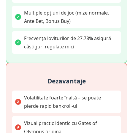
Multiple opțiuni de joc (mize normale,
Ante Bet, Bonus Buy)
Frecvența loviturilor de 27.78% asigură
câștiguri regulate mici
Dezavantaje
Volatilitate foarte înaltă – se poate
pierde rapid bankroll-ul
Vizual practic identic cu Gates of
Olympus original